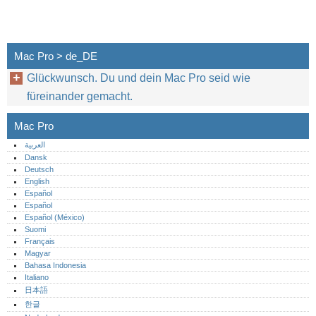
Mac Pro > de_DE
Glückwunsch. Du und dein Mac Pro seid wie
füreinander gemacht.
Mac Pro
العربية
Dansk
Deutsch
English
Español
Español
Español (México)‎
Suomi
Français
Magyar
Bahasa Indonesia
Italiano
日本語
한글